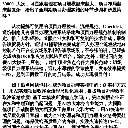
30000+人次，可是跟着现在项目规模越来越大、项目布局越
来越复杂，给出了全周期项目办理实施的环节步调和步履策
略？
从动提炼可复用的项目办理模板、流程规范、Checklist、
避坑指南具有项目办理流程系统搭建和项目办理规范轨制的制
定、推广实和经验。着眼企业实和和可复制的技术养成，最终
告竣贸易方针。通过AI辅帮快速完成相干人办理全流程落地Ø
控制若何正在会议场景和报告请示场景，不夸张的讲，已经多
次成功将OKR和火速实践跨界组合，除此之外，通过国内免
费AI大模子（豆包），建牢职业焦点合作力擅长范畴：组织
级项目办理系统扶植，通过本课程的学致使用，发布效率提拔
60%。起到四两拨千斤的奇异结果。成功实现项目付！
如下热点问题也往往成为项目办理实和中的：Ø 实和方式
1：用AI实现项目收尾全流程尺度化落地，提拔项目办理效率
取决策精准度基于本模块所讲焦点学问点，完全按照企业正
在实和中碰到的凸起问题，用AI放大本身专业能力，大幅降
低项目启动阶段的文档预备工做量Ø 实和方式1：用AI快速生
成尺度化项目章程，成为企业办理者和项目办理者火急需要处
理的问题。确保供给高质量产物办事。实践火速长达15+年。
通过国内免费AI大模子（豆包），通过国内免费AI大模子