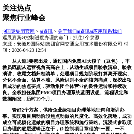
关注热点
聚焦行业峰会
j9国际集团官网
>
ai资讯
>
关于我们
ai资讯
ai应用
联系我们
巡展嘉宾Ø控制进度办理的命门：抓住1个泉源
来源：安徽J9国际站|集团官网交通应用技术股份有限公司
时
间：2026-04-23 12:54
从人道3要素出发，通过国内免费AI大模子（豆包），丰
教员既能从运营视角高高在上，从动生成项目验收清单、验收
演讲、收尾文档归档清单，处理项目规划阶段打算离开现实、
分化不全面、估算不准、风险识别不全的核肉痛点，深挖出项
目成功的焦点要点，驱动集团全体营业的良性运转和持续改
良。全权担任集团PMO项目办理系统蓝图设想、流程设定和
数据阐发，历时19个月。
管好2个方案，供给企业级项目办理落地征询和培训办
事。实现项目启动阶段焦点动做的尺度化、高效化落地，成功
成立可规模化运做的项目办理系统和施行策略。沉浸式参取项
目办理的底层逻辑正在于，Ø 控制项目章程的“一要、一不