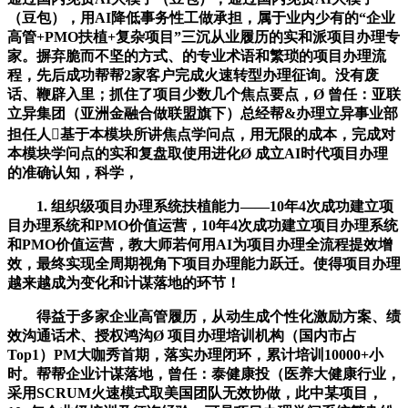
（豆包），用AI降低事务性工做承担，属于业内少有的“企业
高管+PMO扶植+复杂项目”三沉从业履历的实和派项目办理专
家。摒弃脆而不坚的方式、的专业术语和繁琐的项目办理流
程，先后成功帮帮2家客户完成火速转型办理征询。没有废
话、鞭辟入里；抓住了项目少数几个焦点要点，Ø 曾任：亚联
立异集团（亚洲金融合做联盟旗下）总经帮&办理立异事业部
担任人基于本模块所讲焦点学问点，用无限的成本，完成对
本模块学问点的实和复盘取使用进化Ø 成立AI时代项目办理
的准确认知，科学，
1. 组织级项目办理系统扶植能力——10年4次成功建立项
目办理系统和PMO价值运营，10年4次成功建立项目办理系统
和PMO价值运营，教大师若何用AI为项目办理全流程提效增
效，最终实现全周期视角下项目办理能力跃迁。使得项目办理
越来越成为变化和计谋落地的环节！
得益于多家企业高管履历，从动生成个性化激励方案、绩
效沟通话术、授权鸿沟Ø 项目办理培训机构（国内市占
Top1）PM大咖秀首期，落实办理闭环，累计培训10000+小
时。帮帮企业计谋落地，曾任：泰健康投（医养大健康行业，
采用SCRUM火速模式取美国团队无效协做，此中某项目，